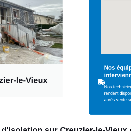
Nos équi
intervien
zier-le-Vieux
Nos technicien
rendent dispon
après vente s
s d'isolation sur Creuzier-le-Vieux