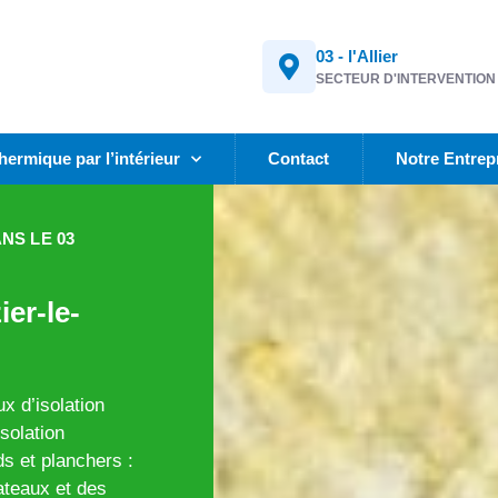
03 - l'Allier
SECTEUR D'INTERVENTION
thermique par l’intérieur
Contact
Notre Entrep
NS LE 03
er-le-
x d’isolation
isolation
s et planchers :
ateaux et des