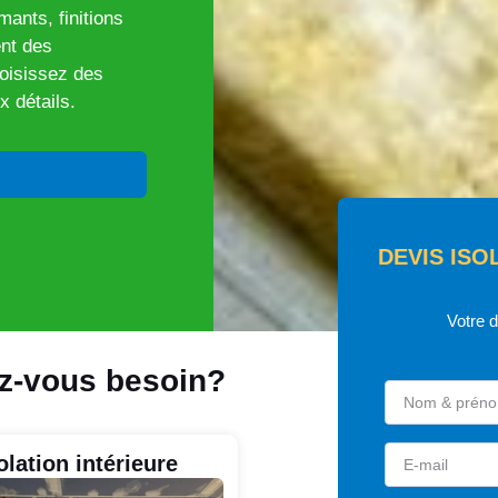
ants, finitions
nt des
oisissez des
x détails.
DEVIS ISO
Votre 
ez-vous besoin?
olation intérieure