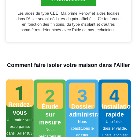
Les aides du type CEE, Ma prime Rénov' et aides locales
dans l'Allier seront déduites du prix affiché. ｜Ce tarif varie
en fonction des finitions, du type d'isolant et d'autres
paramètres déterminés avec l'aide de nos techniciens.
Comment faire isoler votre maison dans l'Allier
Rendez-
Étude
Dossier
Installation
vous
sur
administratif
rapide
Un rendez-vous
mesure
Nous
Une fois le
est organisé
constituons le
dossier validé,
Nous
dans l’Allier (03)
dossier
l’installation est
préparons un