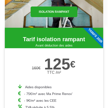
ISOLATION RAMPANT
TARIFS 2026
Tarif isolation rampant
Avant déduction des aides
125
€
160
€
TTC /m²
Aides disponibles
- 75€/m² avec Ma Prime Renov'
- 9€/m² avec les CEE
TVA réduite à 5,5%