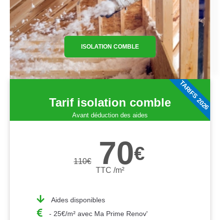
ISOLATION COMBLE
TARIFS 2026
Tarif isolation comble
Avant déduction des aides
70
€
110
€
TTC /m²
Aides disponibles
- 25€/m² avec Ma Prime Renov'