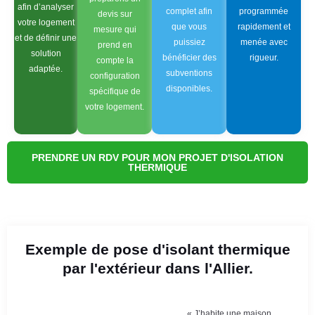
afin d’analyser
complet afin
programmée
devis sur
votre logement
que vous
rapidement et
mesure qui
et de définir une
puissiez
menée avec
prend en
solution
bénéficier des
rigueur.
compte la
adaptée.
subventions
configuration
disponibles.
spécifique de
votre logement.
PRENDRE UN RDV POUR MON PROJET D'ISOLATION
THERMIQUE
Exemple de pose d'isolant thermique
par l'extérieur dans l'Allier.
« J’habite une maison