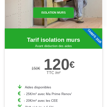
ISOLATION MURS
TARIFS 2026
Tarif isolation murs
Avant déduction des aides
120
€
150
€
TTC /m²
Aides disponibles
- 25€/m² avec Ma Prime Renov'
- 20€/m² avec les CEE