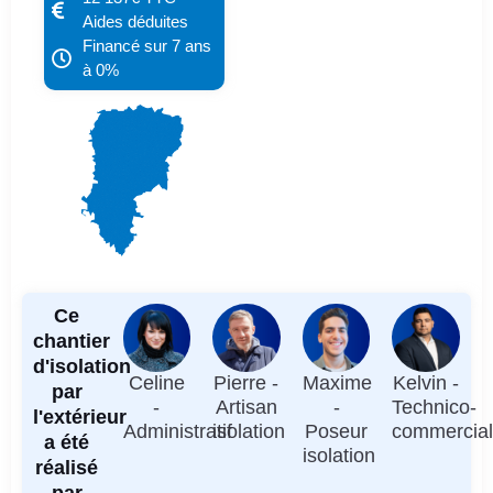
Aides déduites
Financé sur 7 ans
à 0%
Ce
chantier
d'isolation
Celine
Pierre -
Maxime
Kelvin -
par
-
Artisan
-
Technico-
l'extérieur
Administratif
isolation
Poseur
commercia
a été
isolation
réalisé