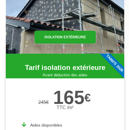
ISOLATION EXTÉRIEURE
TARIFS 2026
Tarif isolation extérieure
Avant déduction des aides
165
€
245
€
TTC /m²
Aides disponibles