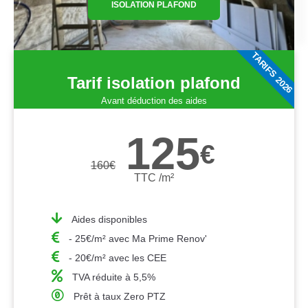
ISOLATION PLAFOND
TARIFS 2026
Tarif isolation plafond
Avant déduction des aides
125
€
160
€
TTC /m²
Aides disponibles
- 25€/m² avec Ma Prime Renov'
- 20€/m² avec les CEE
TVA réduite à 5,5%
Prêt à taux Zero PTZ