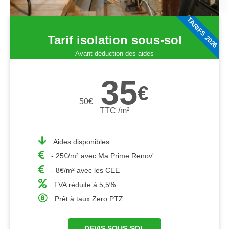
TARIFS 2026
Tarif isolation sous-sol
Avant déduction des aides
35
€
50
€
TTC /m²
Aides disponibles
- 25€/m² avec Ma Prime Renov'
- 8€/m² avec les CEE
TVA réduite à 5,5%
Prêt à taux Zero PTZ
DEVIS SOUS-SOL